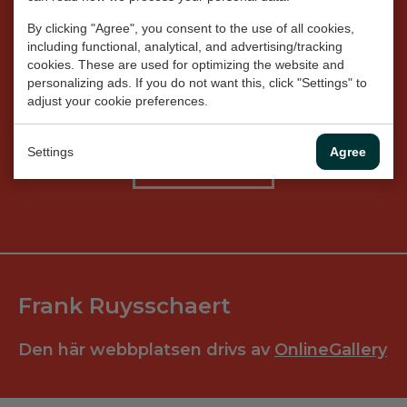
mejla mig. Jag ser fram emot
Dansk
By clicking "Agree", you consent to the use of all cookies,
att höra från dig!
including functional, analytical, and advertising/tracking
Norsk
cookies. These are used for optimizing the website and
personalizing ads. If you do not want this, click "Settings" to
adjust your cookie preferences.
Settings
Agree
KONTAKTA
Frank Ruysschaert
Den här webbplatsen drivs av
OnlineGallery