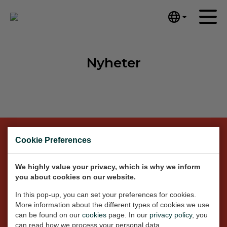
English
Hem
Nederlands
Nyheter
Español
Konstverk
Português
Nyheter
汉语/中文
العربية
Om mig
Русский
Kontakt
日本語
Cookie Preferences
Deutsch
För frågor, en målning som du
We highly value your privacy, which is why we inform
Français
vill ha gjord själv, eller ett
you about cookies on our website.
Italiano
In this pop-up, you can set your preferences for cookies.
specifikt foto som du vill ha
Polski
More information about the different types of cookies we use
Ελληνικά
målat, vänligen ring eller
can be found on our
cookies
page. In our
privacy policy
, you
can read how we process your personal data.
Svenska