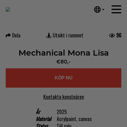
Tumblr
Mail
English
Hem
Nederlands
Dela
Utsikt i rummet
96
Español
Konstverk
Português
Nyheter
Mechanical Mona Lisa
汉语/中文
العربية
€80,-
Om mig
Русский
Kontakt
日本語
KÖP NU
Deutsch
Français
Kontakta konstnären
Italiano
Polski
År
2025
Material
Acrylpaint, canvas
Ελληνικά
Status
Till salu
Svenska