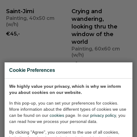
Saint-Jimi
Crying and
Painting, 40x50 cm
wandering,
(w/h)
looking thru the
€45,-
window of the
world
Painting, 60x60 cm
(w/h)
Såld
Cookie Preferences
Försäljning
Listening Liz,
Pschychedelic
We highly value your privacy, which is why we inform
painting nr.2 of
you about cookies on our website.
woman
Painting, 60x60 cm
the serie Icons:
In this pop-up, you can set your preferences for cookies.
(w/h)
Death or Alive
More information about the different types of cookies we use
Painting, 40x50 cm
can be found on our
cookies
page. In our
€120,-
privacy policy
, you
(w/h)
can read how we process your personal data.
Såld
By clicking "Agree", you consent to the use of all cookies,