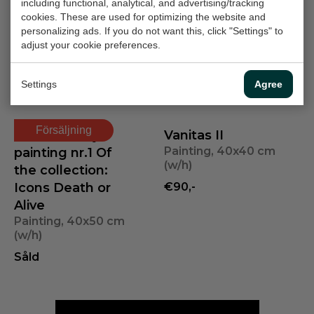
including functional, analytical, and advertising/tracking
cookies. These are used for optimizing the website and
personalizing ads. If you do not want this, click "Settings" to
Coloured rain
Daydreaming
adjust your cookie preferences.
Painting, 50x70 cm
Painting, 50x70 cm
(w/h)
(w/h)
Settings
Agree
Såld
Såld
Försäljning
Casual Marilyn
Vanitas II
Painting, 40x40 cm
painting nr.1 Of
(w/h)
the collection:
Icons Death or
€90,-
Alive
Painting, 40x50 cm
(w/h)
Såld