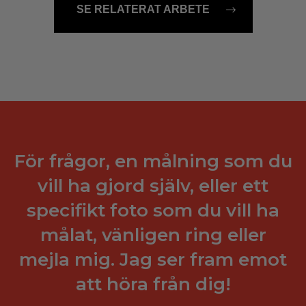
SE RELATERAT ARBETE
För frågor, en målning som du
vill ha gjord själv, eller ett
specifikt foto som du vill ha
målat, vänligen ring eller
mejla mig. Jag ser fram emot
att höra från dig!