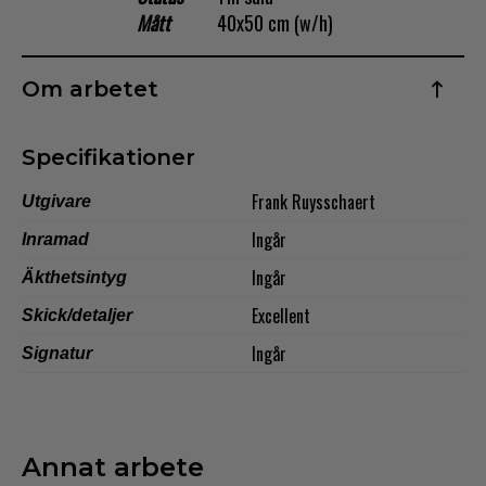
Mått
40x50 cm (w/h)
Dansk
Norsk
Om arbetet
Specifikationer
Frank Ruysschaert
Utgivare
Ingår
Inramad
Ingår
Äkthetsintyg
Excellent
Skick/detaljer
Ingår
Signatur
Annat arbete