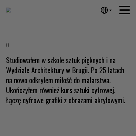
English
Strona główna
Nederlands
Español
Dzieła sztuki
O
Português
Aktualności
汉语/中文
Studiowałem w szkole sztuk pięknych i na
العربية
O mnie
Wydziale Architektury w Brugii. Po 25 latach
Русский
na nowo odkryłem miłość do malarstwa.
Kontakt
日本語
Ukończyłem również kurs sztuki cyfrowej.
Deutsch
Łączę cyfrowe grafiki z obrazami akrylowymi.
Français
Italiano
Polski
Ελληνικά
Svenska