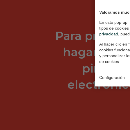
Valoramos much
En este pop-up, 
tipos de cookies
Para pregunt
privacidad
, pued
Al hacer clic en 
hagan o un
cookies funcional
y personalizar l
de cookies.
pinten,
Configuración
electrónic