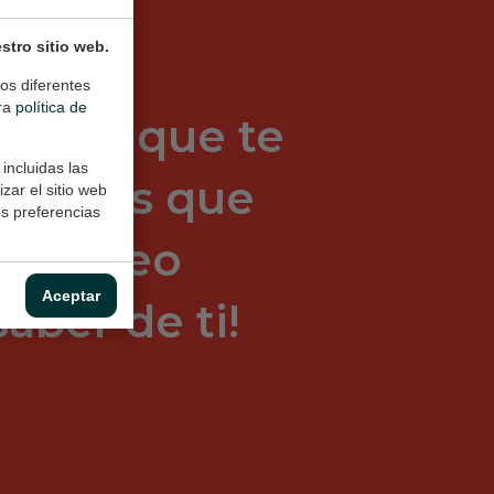
Ελληνικά
Svenska
tro sitio web.
Dansk
os diferentes
Norsk
tra
política de
deseas que te
incluidas las
 deseas que
zar el sitio web
us preferencias
n correo
Aceptar
aber de ti!