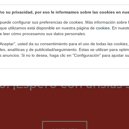
o su privacidad, por eso le informamos sobre las cookies en nues
puede configurar sus preferencias de cookies. Más información sobre l
 que utilizamos está disponible en nuestra página de
cookies
. En nues
as, una pintura que 
e leer cómo procesamos sus datos personales.
"Aceptar", usted da su consentimiento para el uso de todas las cookies, 
a foto específica que
es, analíticas y de publicidad/seguimiento. Estas se utilizan para optimi
os anuncios. Si no lo desea, haga clic en "Configuración" para ajustar s
 llámame o envíame u
o. ¡Espero con ansias s