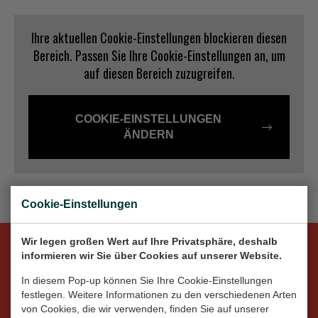
Dansk
Ihre aktuellen Cookie-Einstellungen blockieren diesen
Norsk
Bereich. Passen Sie Ihre Cookie-Einstellungen an, um
auf diesen Bereich zuzugreifen.
COOKIE-EINSTELLUNGEN
ÄNDERN
Cookie-Einstellungen
Wir legen großen Wert auf Ihre Privatsphäre, deshalb
informieren wir Sie über Cookies auf unserer Website.
Lass uns sozial werden
In diesem Pop-up können Sie Ihre Cookie-Einstellungen
festlegen. Weitere Informationen zu den verschiedenen Arten
von Cookies, die wir verwenden, finden Sie auf unserer