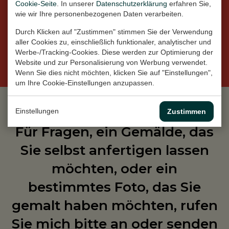
Cookie-Seite
. In unserer
Datenschutzerklärung
erfahren Sie,
wie wir Ihre personenbezogenen Daten verarbeiten.
Durch Klicken auf "Zustimmen" stimmen Sie der Verwendung
aller Cookies zu, einschließlich funktionaler, analytischer und
Instagram
Werbe-/Tracking-Cookies. Diese werden zur Optimierung der
Website und zur Personalisierung von Werbung verwendet.
Wenn Sie dies nicht möchten, klicken Sie auf "Einstellungen",
um Ihre Cookie-Einstellungen anzupassen.
Einstellungen
Zustimmen
Für Fragen, ein Gemälde, das
Sie selbst anfertigen lassen
möchten, oder ein
bestimmtes Foto, das Sie
gemalt haben möchten, rufen
Sie mich bitte an oder senden