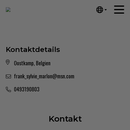
English
Startseite
Nederlands
Español
Kunstwerke
Português
Kontaktdetails
Nachrichten
汉语/中文
Oostkamp, Belgien
العربية
Über mich
Русский
frank_sylvie_marlon@msn.com
Kontakt
日本語
Deutsch
0493190803
Français
Italiano
Polski
Kontakt
Ελληνικά
Svenska